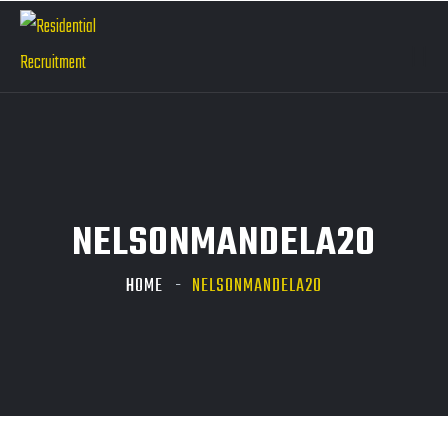
NELSONMANDELA20
HOME
NELSONMANDELA20